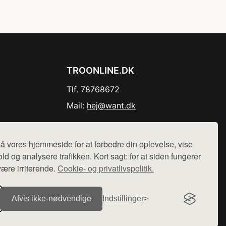
TROONLINE.DK
Tlf. 78768672
Mail:
hej@want.dk
Cookie- og privatlivspolitik
å vores hjemmeside for at forbedre din oplevelse, vise
ld og analysere trafikken. Kort sagt: for at siden fungerer
være irriterende.
Cookie- og privatlivspolitik.
r sælges ikke varer fra denne side - vi henviser til de shops,
Afvis ikke‑nødvendige
Indstillinger