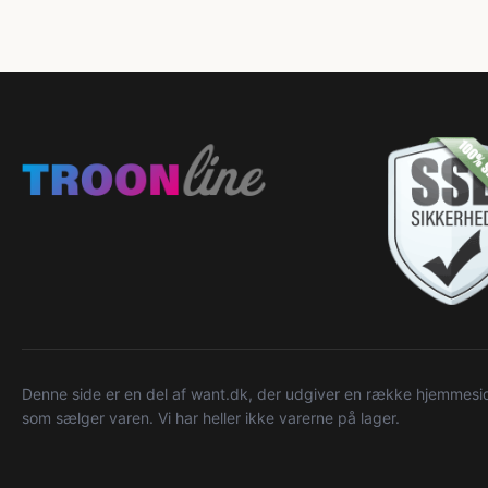
Denne side er en del af want.dk, der udgiver en række hjemmeside
som sælger varen. Vi har heller ikke varerne på lager.