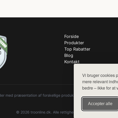
Forside
Produkter
Top Rabatter
Blog
Kontakt
Vi bruger cookies p
mere relevant indho
bedre – ikke for at 
r med præsentation af forskellige produkter fra diverse webshops. De
Accepter alle
© 2026 troonline.dk. Alle rettigheder forbeholdes.