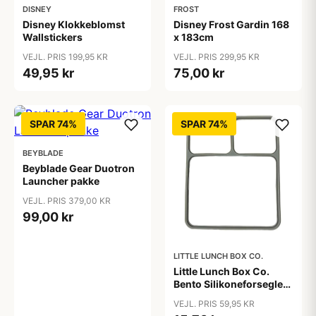
DISNEY
FROST
Disney Klokkeblomst
Disney Frost Gardin 168
Wallstickers
x 183cm
VEJL. PRIS 199,95 KR
VEJL. PRIS 299,95 KR
49,95 kr
75,00 kr
SPAR 74%
SPAR 74%
BEYBLADE
Beyblade Gear Duotron
Launcher pakke
VEJL. PRIS 379,00 KR
99,00 kr
LITTLE LUNCH BOX CO.
Little Lunch Box Co.
Bento Silikoneforsegler
- Stainless Maxi
VEJL. PRIS 59,95 KR