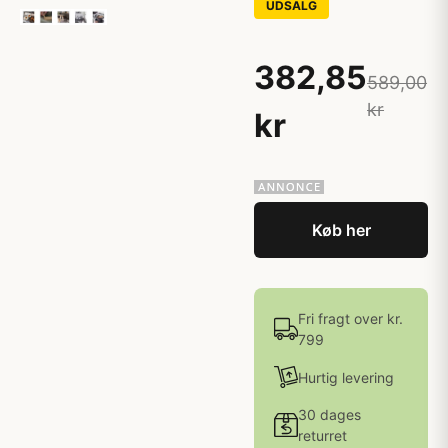
UDSALG
382,85
589,00
kr
kr
Køb her
Fri fragt over kr.
799
Hurtig levering
30 dages
returret