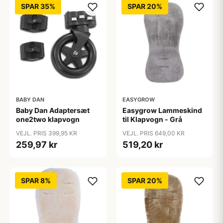
SPAR 35%
SPAR 20%
BABY DAN
EASYGROW
Baby Dan Adaptersæt
Easygrow Lammeskind
one2two klapvogn
til Klapvogn - Grå
VEJL. PRIS 399,95 KR
VEJL. PRIS 649,00 KR
259,97 kr
519,20 kr
SPAR 8%
SPAR 20%