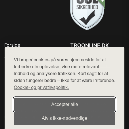
Forside
TROONLINE.DK
Produkter
Tlf. 78768672
Top Rabatter
Vi bruger cookies på vores hjemmeside for at
Mail:
hej@want.dk
Blog
forbedre din oplevelse, vise mere relevant
Kontakt
indhold og analysere trafikken. Kort sagt: for at
Cookie- og privatlivspolitik
siden fungerer bedre – ikke for at være irriterende.
Cookie- og privatlivspolitik.
Denne side er en del af want.dk, der udgiver en række
Accepter alle
hjemmesider med præsentation af forskellige produkter fra
diverse webshops. Der sælges ikke varer fra denne side - vi
Afvis ikke‑nødvendige
henviser til de shops, som sælger varen. Vi har heller ikke