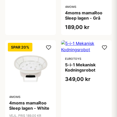
4MOMS
4moms mamaRoo
Sleep lagen - Grå
189,00 kr
SPAR 20%
EUROTOYS
5-i-1 Mekanisk
Kodningsrobot
349,00 kr
4MOMS
4moms mamaRoo
Sleep lagen - White
VEJL. PRIS 189,00 KR