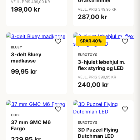
Græstrimmer
VEJL. PRIS 499,00 KR
199,00 kr
VEJL. PRIS 349,95 KR
287,00 kr
SPAR 40%
BLUEY
3-delt Bluey
EUROTOYS
madkasse
3-hjulet løbehjul m.
flex styring og LED
99,95 kr
VEJL. PRIS 399,95 KR
240,00 kr
COBI
37 mm GMC M6
EUROTOYS
Fargo
3D Puzzel Flying
Dutchman LED
229,95 kr