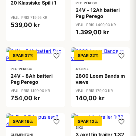
20 Klassiske Spil i 1
PEG-PÉREGO
24V - 12Ah batteri
Peg Perego
VEJL. PRIS 719,95 KR
539,00 kr
VEJL. PRIS 1.499,00 KR
1.399,00 kr
SPAR 37%
SPAR 22%
PEG-PÉREGO
4-GIRLZ
24V - 8Ah batteri
2800 Loom Bands m
Peg Perego
væve
VEJL. PRIS 1.199,00 KR
VEJL. PRIS 179,00 KR
754,00 kr
140,00 kr
SPAR 19%
SPAR 12%
SIKU
3 axel tip trailer 1:32
CLEMENTONI