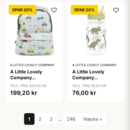
SPAR 20%
SPAR 20%
A LITTLE LOVELY COMPANY
A LITTLE LOVELY COMPANY
A Little Lovely
A Little Lovely
Company
Company
Børnerygsæk -
Drikkedunk -
VEJL. PRIS 249,00 KR
VEJL. PRIS 95,00 KR
Vehicles
Dinosaur
199,20 kr
76,00 kr
1
2
3
…
246
Næste »