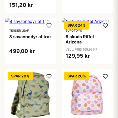
151,20 kr
SPAR 24%
TENDER LEAF
EUROTOYS
8 savannedyr af træ
8 skuds Riffel
Arizona
VEJL. PRIS 169,95 KR
499,00 kr
129,95 kr
SPAR 20%
SPAR 20%