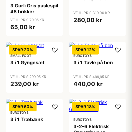
3 Gurli Gris puslespil
48 brikker
VEJL. PRIS 319,00 KR
280,00 kr
VEJL. PRIS 79,95 KR
65,00 kr
SPAR 20%
SPAR 12%
SMALL FOOT
EUROTOYS
3 i 1 Gyngesæt
3 i 1 Tavle på ben
VEJL. PRIS 299,95 KR
VEJL. PRIS 499,95 KR
239,00 kr
440,00 kr
SPAR 60%
SPAR 18%
EUROTOYS
3 i 1 Træbænk
EUROTOYS
3-2-6 Elektrisk