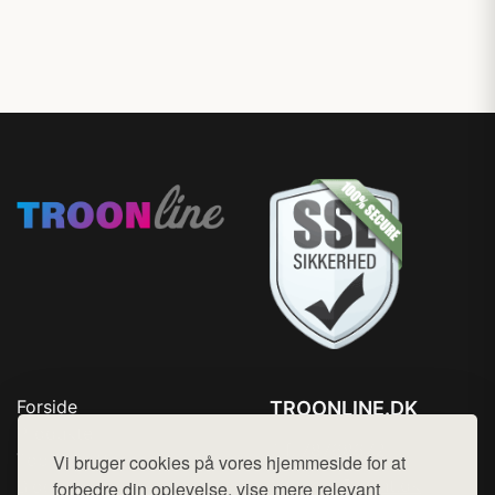
Forside
TROONLINE.DK
Produkter
Tlf. 78768672
Top Rabatter
Vi bruger cookies på vores hjemmeside for at
Mail:
hej@want.dk
Blog
forbedre din oplevelse, vise mere relevant