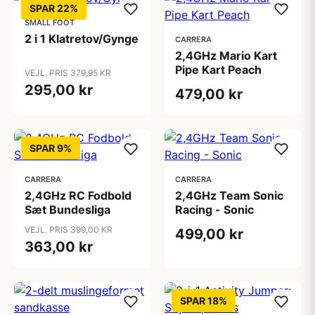
SPAR 22%
SMALL FOOT
2 i 1 Klatretov/Gynge
CARRERA
2,4GHz Mario Kart
Pipe Kart Peach
VEJL. PRIS 379,95 KR
295,00 kr
479,00 kr
SPAR 9%
CARRERA
CARRERA
2,4GHz RC Fodbold
2,4GHz Team Sonic
Sæt Bundesliga
Racing - Sonic
VEJL. PRIS 399,00 KR
499,00 kr
363,00 kr
SPAR 18%