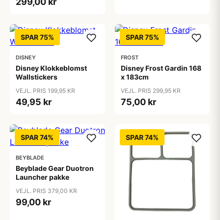
299,00 kr
SPAR 75%
SPAR 75%
DISNEY
FROST
Disney Klokkeblomst
Disney Frost Gardin 168
Wallstickers
x 183cm
VEJL. PRIS 199,95 KR
VEJL. PRIS 299,95 KR
49,95 kr
75,00 kr
SPAR 74%
SPAR 74%
BEYBLADE
Beyblade Gear Duotron
Launcher pakke
VEJL. PRIS 379,00 KR
99,00 kr