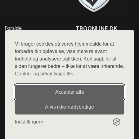
Forside
TROONLINE.DK
Produkter
Tlf. 78768672
Top Rabatter
Vi bruger cookies på vores hjemmeside for at
Mail:
hej@want.dk
Blog
forbedre din oplevelse, vise mere relevant
Kontakt
indhold og analysere trafikken. Kort sagt: for at
Cookie- og privatlivspolitik
siden fungerer bedre – ikke for at være irriterende.
Cookie- og privatlivspolitik.
Denne side er en del af want.dk, der udgiver en række
Accepter alle
hjemmesider med præsentation af forskellige produkter fra
diverse webshops. Der sælges ikke varer fra denne side - vi
Afvis ikke‑nødvendige
henviser til de shops, som sælger varen. Vi har heller ikke
varerne på lager.
Indstillinger
© 2026 troonline.dk. Alle rettigheder forbeholdes.