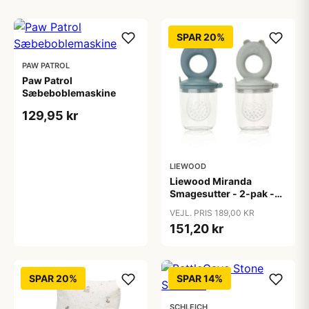
SPAR 20%
PAW PATROL
Paw Patrol
Sæbeboblemaskine
129,95 kr
LIEWOOD
Liewood Miranda
Smagesutter - 2-pak -
Bear - Whale Blue/Dove
VEJL. PRIS 189,00 KR
Blue
151,20 kr
SPAR 20%
SPAR 14%
SCHLEICH