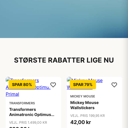
Alt til Baby & Børn
STØRSTE RABATTER LIGE NU
Glade børn fortjener lækker kvalitet
Stort udvalg af de kendte mærkevarer
SPAR 80%
SPAR 79%
MICKEY MOUSE
Mickey Mouse
TRANSFORMERS
Wallstickers
Transformers
Animatronic Optimus
VEJL. PRIS 199,95 KR
Primal
42,00 kr
VEJL. PRIS 1.499,00 KR