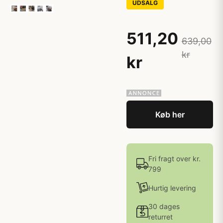
UDSALG
511,20
639,00
kr
kr
Køb her
Fri fragt over kr.
799
Hurtig levering
30 dages
returret