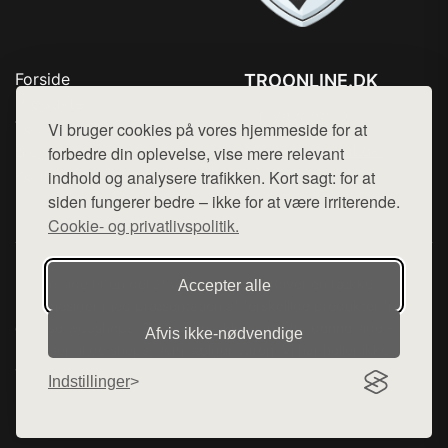
Forside
TROONLINE.DK
Produkter
Tlf. 78768672
Top Rabatter
Vi bruger cookies på vores hjemmeside for at
Mail:
hej@want.dk
Blog
forbedre din oplevelse, vise mere relevant
Kontakt
indhold og analysere trafikken. Kort sagt: for at
Cookie- og privatlivspolitik
siden fungerer bedre – ikke for at være irriterende.
Cookie- og privatlivspolitik.
Denne side er en del af want.dk, der udgiver en række
Accepter alle
hjemmesider med præsentation af forskellige produkter fra
diverse webshops. Der sælges ikke varer fra denne side - vi
Afvis ikke‑nødvendige
henviser til de shops, som sælger varen. Vi har heller ikke
varerne på lager.
Indstillinger
© 2026 troonline.dk. Alle rettigheder forbeholdes.