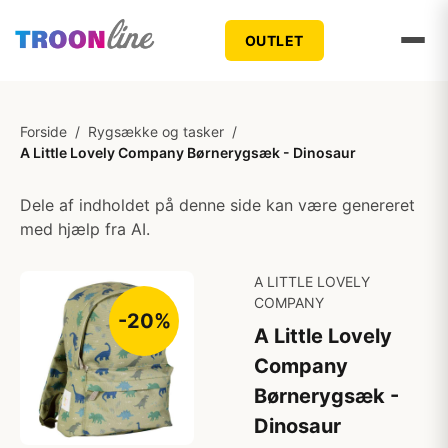
OUTLET
Forside
/
Rygsække og tasker
/
A Little Lovely Company Børnerygsæk - Dinosaur
Dele af indholdet på denne side kan være genereret
med hjælp fra AI.
A LITTLE LOVELY
COMPANY
-20%
A Little Lovely
Company
Børnerygsæk -
Dinosaur