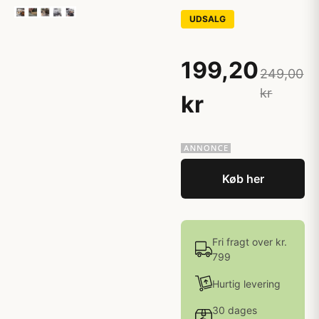
UDSALG
199,20
249,00
kr
kr
Køb her
Fri fragt over kr.
799
Hurtig levering
30 dages