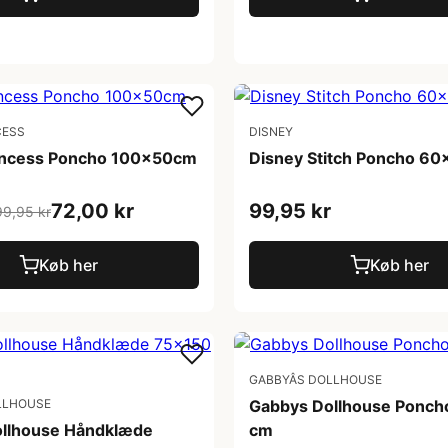
CESS
DISNEY
incess Poncho 100x50cm
Disney Stitch Poncho 6
72,00 kr
99,95 kr
99,95 kr
Køb her
Køb her
GABBYÂS DOLLHOUSE
OLLHOUSE
Gabbys Dollhouse Ponch
llhouse Håndklæde
cm