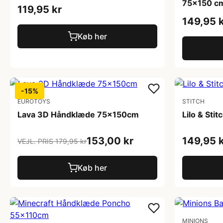
75x150 c
119,95 kr
149,95 
Køb her
-15%
EUROTOYS
STITCH
Lava 3D Håndklæde 75x150cm
Lilo & St
153,00 kr
149,95 
VEJL. PRIS 179,95 kr
Køb her
MINIONS