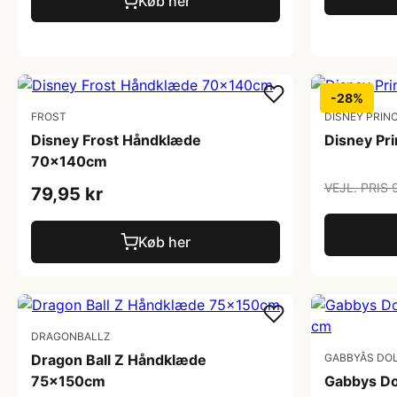
Køb her
-28%
FROST
DISNEY PRIN
Disney Frost Håndklæde
Disney Pr
70x140cm
VEJL. PRIS 
79,95 kr
Køb her
DRAGONBALLZ
Dragon Ball Z Håndklæde
GABBYÂS D
75x150cm
Gabbys Do