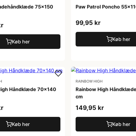
Badehåndklæde 75x150
Paw Patrol Poncho 55x1
99,95 kr
kr
Køb her
Køb her
H
RAINBOW HIGH
High Håndklæde 70x140
Rainbow High Håndklæd
cm
kr
149,95 kr
Køb her
Køb her