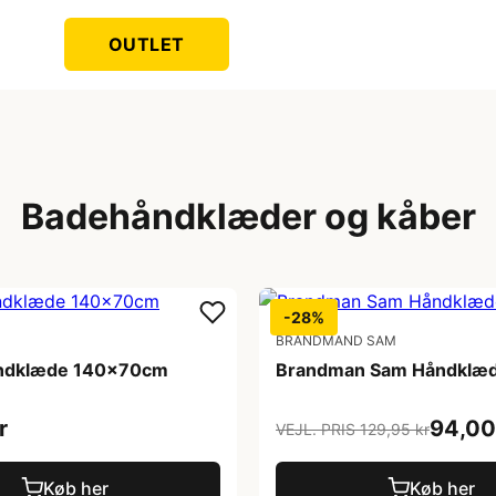
OUTLET
Badehåndklæder og kåber
-28%
BRANDMAND SAM
åndklæde 140x70cm
Brandman Sam Håndklæ
r
94,00
VEJL. PRIS 129,95 kr
Køb her
Køb her