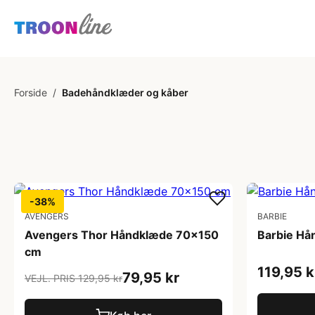
Forside
/
Badehåndklæder og kåber
-38%
AVENGERS
BARBIE
Avengers Thor Håndklæde 70x150
Barbie H
cm
119,95 k
79,95 kr
VEJL. PRIS 129,95 kr