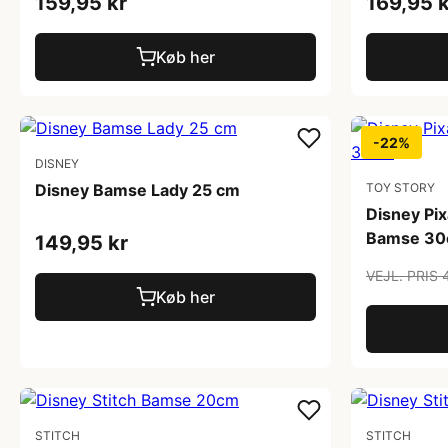
159,95 kr
169,95 k
Køb her
-22%
DISNEY
Disney Bamse Lady 25 cm
TOY STORY
Disney Pix
Bamse 3
149,95 kr
VEJL. PRIS 
Køb her
STITCH
STITCH