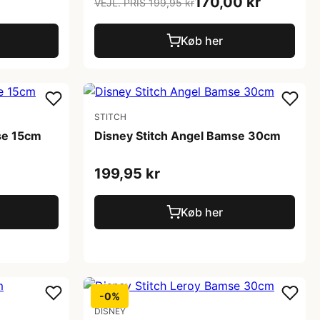
170,00 kr
VEJL. PRIS 199,95 kr
Køb her
STITCH
se 15cm
Disney Stitch Angel Bamse 30cm
199,95 kr
Køb her
-0%
DISNEY