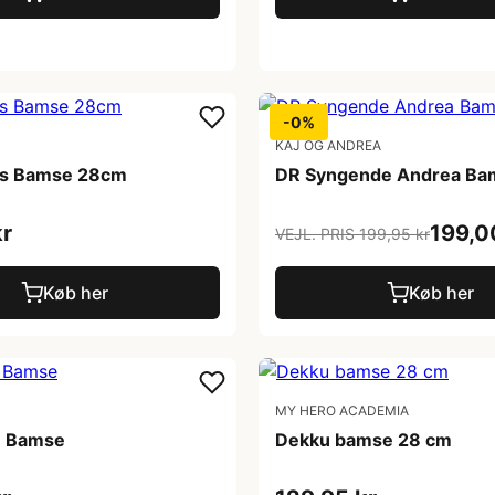
-0%
KAJ OG ANDREA
ys Bamse 28cm
DR Syngende Andrea Ba
kr
199,0
VEJL. PRIS 199,95 kr
Køb her
Køb her
MY HERO ACADEMIA
e Bamse
Dekku bamse 28 cm