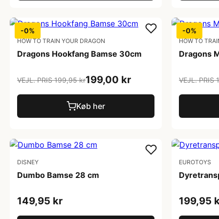
-0%
-0%
HOW TO TRAIN YOUR DRAGON
HOW TO TRA
Dragons Hookfang Bamse 30cm
Dragons 
199,00 kr
VEJL. PRIS 199,95 kr
VEJL. PRIS 
Køb her
DISNEY
EUROTOYS
Dumbo Bamse 28 cm
Dyretrans
149,95 kr
199,95 k