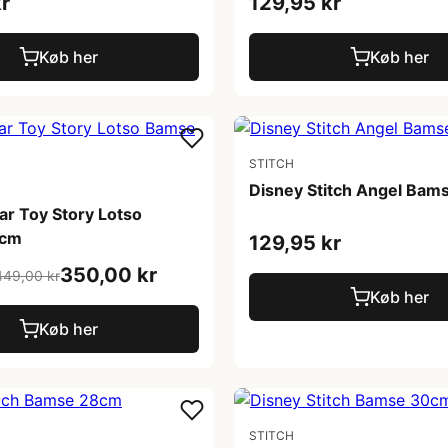
r
129,95 kr
Køb her
Køb her
STITCH
Disney Stitch Angel Bam
ar Toy Story Lotso
0cm
129,95 kr
350,00 kr
449,00 kr
Køb her
Køb her
STITCH