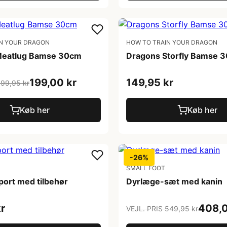
IN YOUR DRAGON
HOW TO TRAIN YOUR DRAGON
Meatlug Bamse 30cm
Dragons Storfly Bamse 
199,00 kr
149,95 kr
199,95 kr
Køb her
Køb her
-26%
SMALL FOOT
port med tilbehør
Dyrlæge-sæt med kanin
r
408,0
VEJL. PRIS 549,95 kr