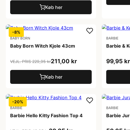
Køb her
-8%
BABY BORN
BARBIE
Baby Born Witch Kjole 43cm
Barbie & K
211,00 kr
99,95 kr
VEJL. PRIS 229,95 kr
Køb her
-20%
BARBIE
BARBIE
Barbie Hello Kitty Fashion Top 4
Barbie Jur