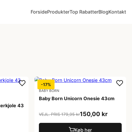
Forside
Produkter
Top Rabatter
Blog
Kontakt
-17%
BABY BORN
Baby Born Unicorn Onesie 43cm
erkjole 43
150,00 kr
VEJL. PRIS 179,95 kr
Køb her