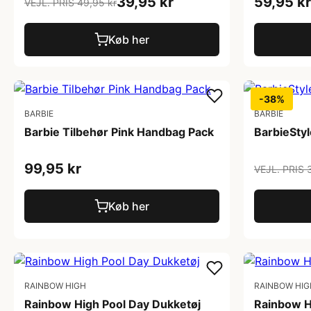
39,95 kr
59,95 kr
VEJL. PRIS 49,95 kr
Køb her
-38%
BARBIE
BARBIE
Barbie Tilbehør Pink Handbag Pack
BarbieSty
99,95 kr
VEJL. PRIS 
Køb her
RAINBOW HIGH
RAINBOW HIG
Rainbow High Pool Day Dukketøj
Rainbow H