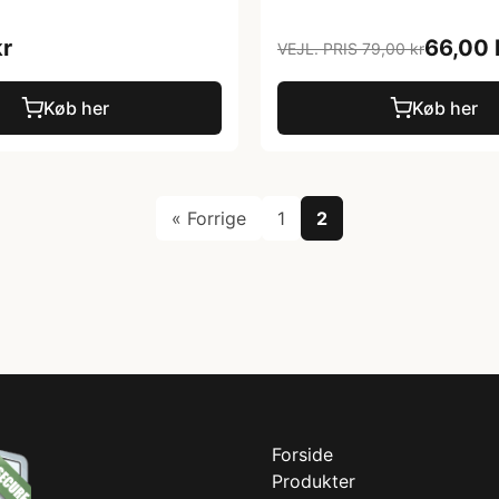
kr
66,00 
VEJL. PRIS 79,00 kr
Køb her
Køb her
« Forrige
1
2
Forside
Produkter