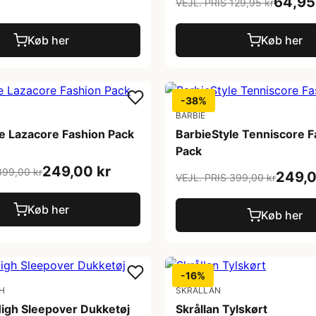
64,95
VEJL. PRIS 129,95 kr
Køb her
Køb her
-38%
BARBIE
le Lazacore Fashion Pack
BarbieStyle Tenniscore F
Pack
249,00 kr
399,00 kr
249,0
VEJL. PRIS 399,00 kr
Køb her
Køb her
-16%
H
SKRÅLLAN
igh Sleepover Dukketøj
Skrållan Tylskørt