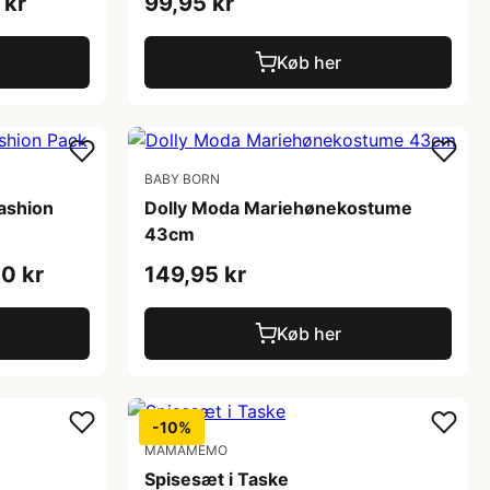
 kr
99,95 kr
Køb her
BABY BORN
ashion
Dolly Moda Mariehønekostume
43cm
0 kr
149,95 kr
Køb her
-10%
MAMAMEMO
Spisesæt i Taske