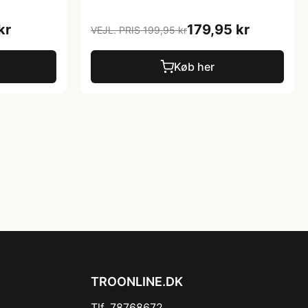
kr
179,95 kr
VEJL. PRIS 199,95 kr
Køb her
TROONLINE.DK
Tlf. 78768672