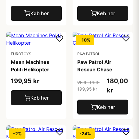
Køb her
Køb her
-10%
EUROTOYS
PAW PATROL
Mean Machines
Paw Patrol Air
Politi Helikopter
Rescue Chase
199,95 kr
180,00
VEJL. PRIS
199,95 kr
kr
Køb her
Køb her
-2%
-24%