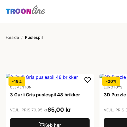
Forside
/
Puslespil
-19%
-20%
CLEMENTONI
EUROTOYS
3 Gurli Gris puslespil 48 brikker
3D Puzzle 
65,00 kr
VEJL. PRIS 79,95 kr
VEJL. PRIS 
Køb her