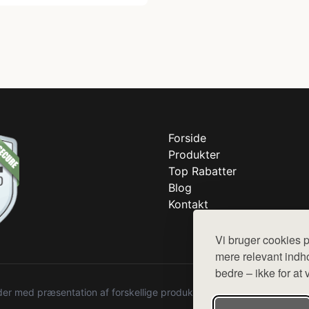
Forside
Produkter
Top Rabatter
Blog
Kontakt
Vi bruger cookies p
mere relevant indho
bedre – ikke for at 
r med præsentation af forskellige produkter fra diverse webshops. De