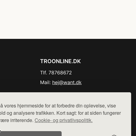
TROONLINE.DK
Tlf. 78768672
Mail:
hej@want.dk
Cookie- og privatlivspolitik
å vores hjemmeside for at forbedre din oplevelse, vise
ld og analysere trafikken. Kort sagt: for at siden fungerer
være irriterende.
Cookie- og privatlivspolitik.
r sælges ikke varer fra denne side - vi henviser til de shops,