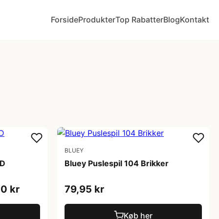
Forside
Produkter
Top Rabatter
Blog
Kontakt
BLUEY
ED
Bluey Puslespil 104 Brikker
0 kr
79,95 kr
Køb her