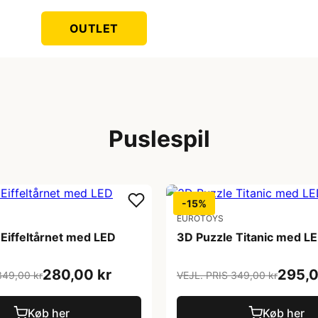
OUTLET
Puslespil
-15%
EUROTOYS
Eiffeltårnet med LED
3D Puzzle Titanic med L
280,00 kr
295,0
349,00 kr
VEJL. PRIS 349,00 kr
Køb her
Køb her