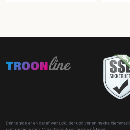
Denne side er en del af want.dk, der udgiver en række hjemmeside
som sælger varen. Vi har heller ikke varerne på lager.