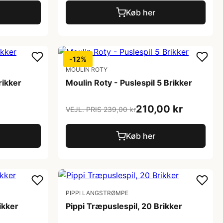
Køb her
-12%
MOULIN ROTY
rikker
Moulin Roty - Puslespil 5 Brikker
210,00 kr
VEJL. PRIS 239,00 kr
Køb her
PIPPI LANGSTRØMPE
ikker
Pippi Træpuslespil, 20 Brikker