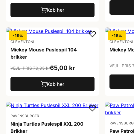
Køb her
-19%
-16%
CLEMENTONI
CLEMENTONI
Mickey Mouse Puslespil 104
Mickey Mo
brikker
VEJL. PRIS 
65,00 kr
VEJL. PRIS 79,95 kr
Køb her
RAVENSBURGER
Ninja Turtles Puslespil XXL 200
RAVENSBURG
Brikker
Paw Patrol