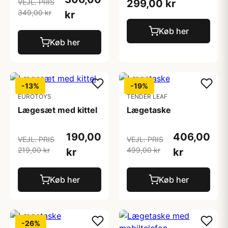
VEJL. PRIS
299,00 kr
349,00 kr
kr
Køb her
Køb her
-13%
-19%
EUROTOYS
TENDER LEAF
Lægesæt med kittel
Lægetaske
190,00
406,00
VEJL. PRIS
VEJL. PRIS
219,00 kr
499,00 kr
kr
kr
Køb her
Køb her
-26%