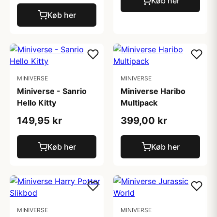
Køb her
Køb her
MINIVERSE
MINIVERSE
Miniverse - Sanrio
Miniverse Haribo
Hello Kitty
Multipack
149,95 kr
399,00 kr
Køb her
Køb her
MINIVERSE
MINIVERSE