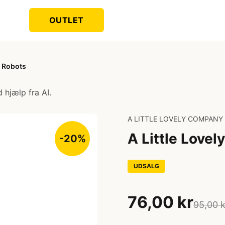
OUTLET
- Robots
 hjælp fra AI.
A LITTLE LOVELY COMPANY
A Little Love
-20%
UDSALG
76,00 kr
95,00 k