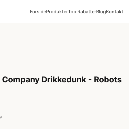
Forside
Produkter
Top Rabatter
Blog
Kontakt
ly Company Drikkedunk - Robots
r