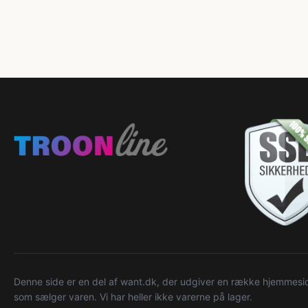
Denne side er en del af want.dk, der udgiver en række hjemmeside
som sælger varen. Vi har heller ikke varerne på lager.