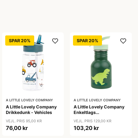
SPAR 20%
SPAR 20%
A LITTLE LOVELY COMPANY
A LITTLE LOVELY COMPANY
A Little Lovely Company
A Little Lovely Company
Drikkedunk - Vehicles
Enkeltlags
Ståldrikkedunk - 350ml -
VEJL. PRIS 95,00 KR
VEJL. PRIS 129,00 KR
Dinosaurs
76,00 kr
103,20 kr