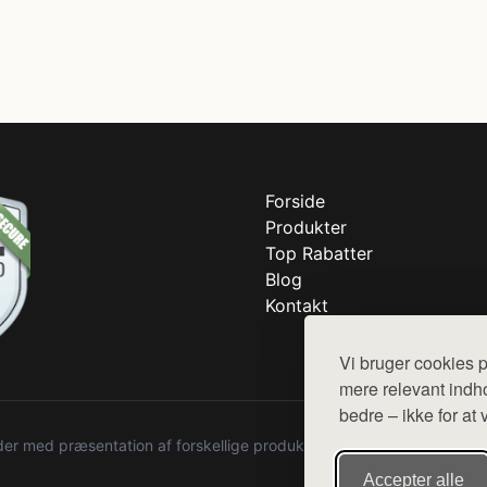
Forside
Produkter
Top Rabatter
Blog
Kontakt
Vi bruger cookies p
mere relevant indho
bedre – ikke for at 
r med præsentation af forskellige produkter fra diverse webshops. De
Accepter alle