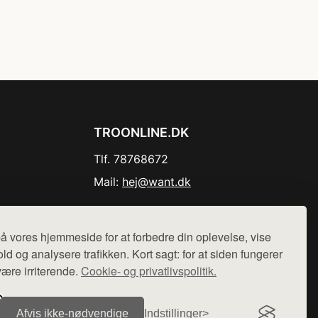
TROONLINE.DK
Tlf. 78768672
Mail:
hej@want.dk
Cookie- og privatlivspolitik
å vores hjemmeside for at forbedre din oplevelse, vise
ld og analysere trafikken. Kort sagt: for at siden fungerer
være irriterende.
Cookie- og privatlivspolitik.
r sælges ikke varer fra denne side - vi henviser til de shops,
Afvis ikke‑nødvendige
Indstillinger