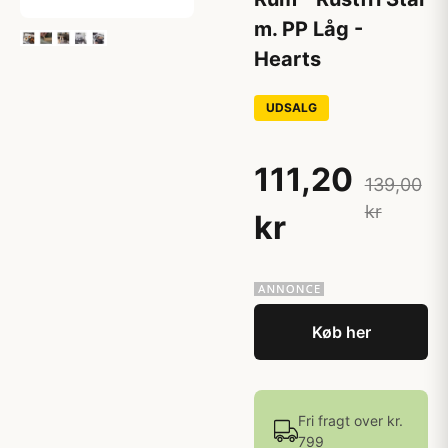
m. PP Låg -
Hearts
UDSALG
111,20
139,00
kr
kr
Køb her
Fri fragt over kr.
799