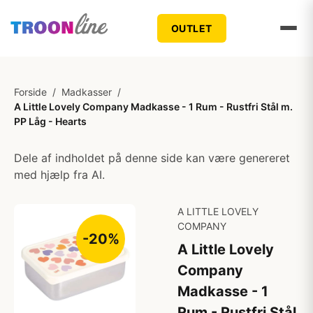
OUTLET
Forside
/
Madkasser
/
A Little Lovely Company Madkasse - 1 Rum - Rustfri Stål m.
PP Låg - Hearts
Dele af indholdet på denne side kan være genereret
med hjælp fra AI.
A LITTLE LOVELY
COMPANY
-20%
A Little Lovely
Company
Madkasse - 1
Rum - Rustfri Stål