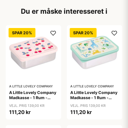
Du er måske interesseret i
SPAR 20%
SPAR 20%
A LITTLE LOVELY COMPANY
A LITTLE LOVELY COMPANY
A Little Lovely Company
A Little Lovely Company
Madkasse - 1 Rum -
Madkasse - 1 Rum -
Rustfri Stål m. PP Låg -
Rustfri Stål m. PP Låg -
VEJL. PRIS 139,00 KR
VEJL. PRIS 139,00 KR
Cherries
Jungle
111,20 kr
111,20 kr