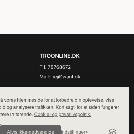
TROONLINE.DK
Tlf. 78768672
Mail:
hej@want.dk
Cookie- og privatlivspolitik
å vores hjemmeside for at forbedre din oplevelse, vise
ld og analysere trafikken. Kort sagt: for at siden fungerer
være irriterende.
Cookie- og privatlivspolitik.
r sælges ikke varer fra denne side - vi henviser til de shops,
Afvis ikke‑nødvendige
Indstillinger