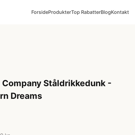
Forside
Produkter
Top Rabatter
Blog
Kontakt
ly Company Ståldrikkedunk -
orn Dreams