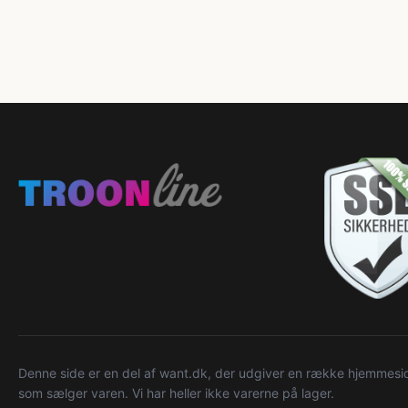
Denne side er en del af want.dk, der udgiver en række hjemmeside
som sælger varen. Vi har heller ikke varerne på lager.