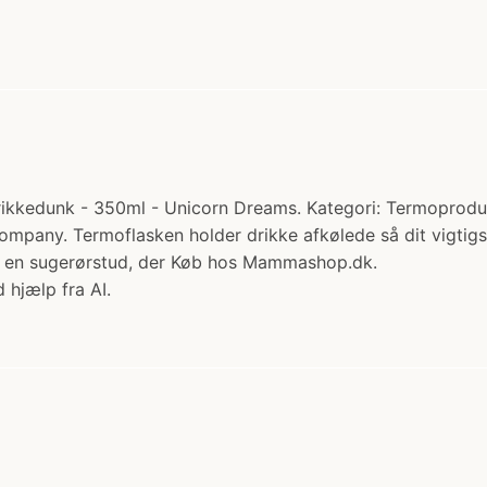
kkedunk - 350ml - Unicorn Dreams. Kategori: Termoprodukte
y Company. Termoflasken holder drikke afkølede så dit vigtig
med en sugerørstud, der Køb hos Mammashop.dk.
 hjælp fra AI.