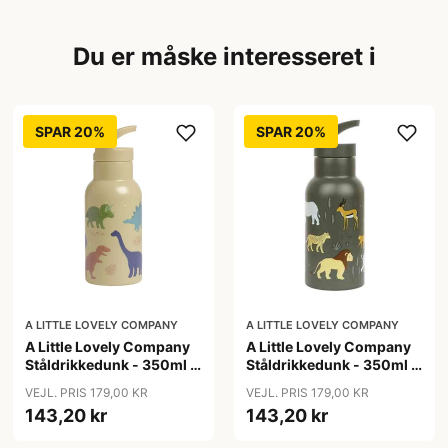
Du er måske interesseret i
SPAR 20%
SPAR 20%
A LITTLE LOVELY COMPANY
A LITTLE LOVELY COMPANY
A Little Lovely Company
A Little Lovely Company
Ståldrikkedunk - 350ml -
Ståldrikkedunk - 350ml -
Dinosaur
Savanna
VEJL. PRIS 179,00 KR
VEJL. PRIS 179,00 KR
143,20 kr
143,20 kr