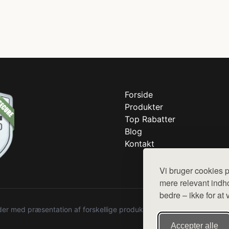
Forside
Produkter
Top Rabatter
Blog
Kontakt
Vi bruger cookies p
mere relevant indho
bedre – ikke for at 
r med præsentation af forskellige produkter fra diverse webshops. De
Accepter alle