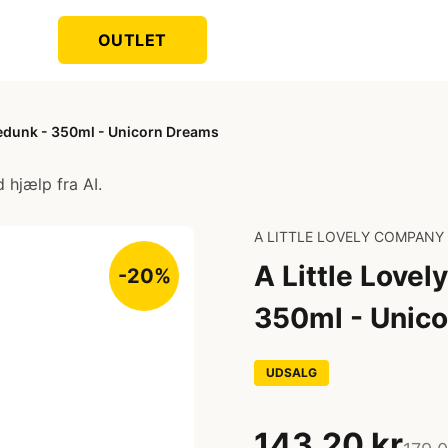
OUTLET
kedunk - 350ml - Unicorn Dreams
 hjælp fra AI.
A LITTLE LOVELY COMPANY
A Little Love
-20%
350ml - Unic
UDSALG
143,20 kr