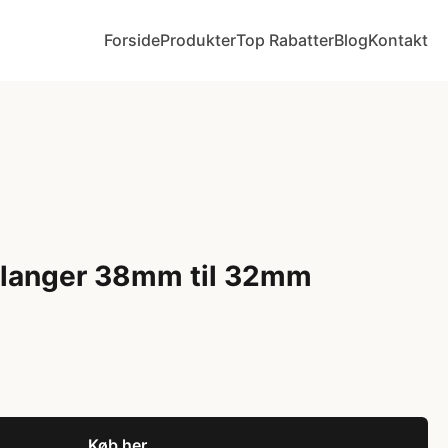
Forside
Produkter
Top Rabatter
Blog
Kontakt
 slanger 38mm til 32mm
Køb her