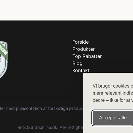
Forside
Produkter
Top Rabatter
Blog
Kontakt
Vi bruger cookies p
mere relevant indho
bedre – ikke for at 
r med præsentation af forskellige produkter fra diverse webshops. De
Accepter alle
© 2026 troonline.dk. Alle rettigheder forbeholdes.