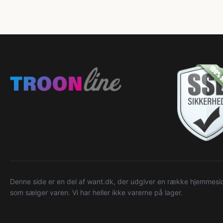
Denne side er en del af want.dk, der udgiver en række hjemmeside
som sælger varen. Vi har heller ikke varerne på lager.