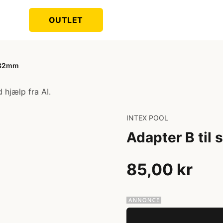
OUTLET
l 32mm
 hjælp fra AI.
INTEX POOL
Adapter B til
85,00 kr