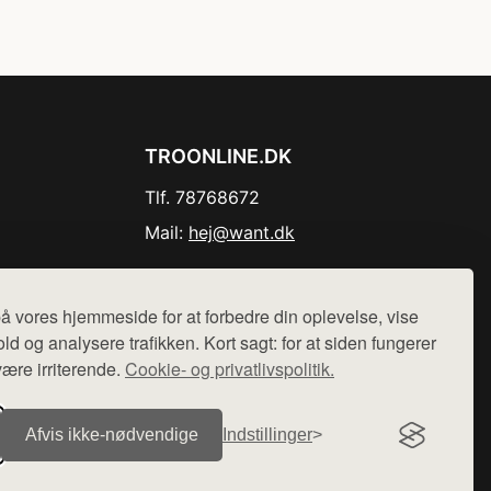
TROONLINE.DK
Tlf. 78768672
Mail:
hej@want.dk
Cookie- og privatlivspolitik
å vores hjemmeside for at forbedre din oplevelse, vise
ld og analysere trafikken. Kort sagt: for at siden fungerer
være irriterende.
Cookie- og privatlivspolitik.
r sælges ikke varer fra denne side - vi henviser til de shops,
Afvis ikke‑nødvendige
Indstillinger