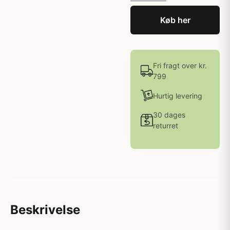
Køb her
Fri fragt over kr.
799
Hurtig levering
30 dages
returret
Beskrivelse