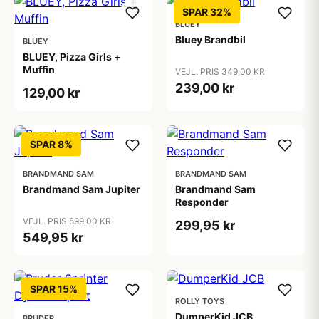
SPAR 32%
BLUEY
Bluey Brandbil
BLUEY
BLUEY, Pizza Girls +
Muffin
VEJL. PRIS 349,00 KR
239,00 kr
129,00 kr
SPAR 8%
BRANDMAND SAM
BRANDMAND SAM
Brandmand Sam Jupiter
Brandmand Sam
Responder
VEJL. PRIS 599,00 KR
299,95 kr
549,95 kr
SPAR 15%
ROLLY TOYS
DumperKid JCB
BRUDER