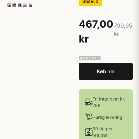
UDSALG
467,00
799,95
kr
kr
Køb her
Fri fragt over kr.
799
Hurtig levering
30 dages
returret