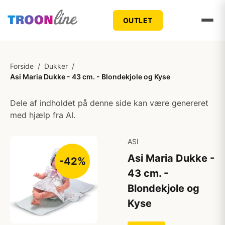
OUTLET
Forside
/
Dukker
/
Asi Maria Dukke - 43 cm. - Blondekjole og Kyse
Dele af indholdet på denne side kan være genereret
med hjælp fra AI.
ASI
Asi Maria Dukke -
-42%
43 cm. -
Blondekjole og
Kyse