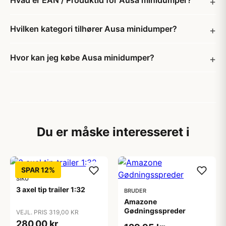
Hvad er EAN / Produktid for Ausa minidumper?
Hvilken kategori tilhører Ausa minidumper?
Hvor kan jeg købe Ausa minidumper?
Du er måske interesseret i
SPAR 12%
SIKU
3 axel tip trailer 1:32
BRUDER
Amazone
Gødningsspreder
VEJL. PRIS 319,00 KR
280,00 kr