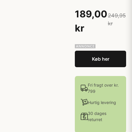
189,00
249,95
kr
kr
Køb her
Fri fragt over kr.
799
Hurtig levering
30 dages
returret