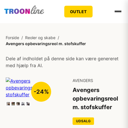
OUTLET
Forside
/
Reoler og skabe
/
Avengers opbevaringsreol m. stofskuffer
Dele af indholdet på denne side kan være genereret
med hjælp fra AI.
AVENGERS
Avengers
-24%
opbevaringsreol
m. stofskuffer
UDSALG