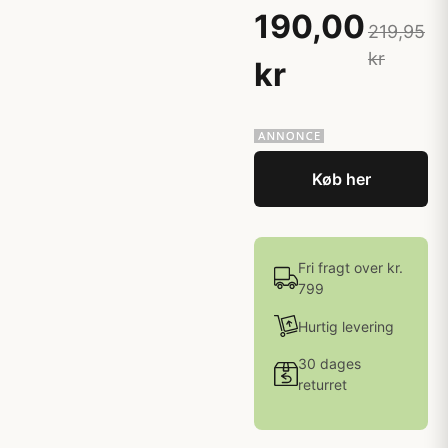
190,00
219,95
kr
kr
Køb her
Fri fragt over kr.
799
Hurtig levering
30 dages
returret