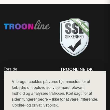
Forside
TROONLINE.DK
Produkter
Tlf. 78768672
Top Rabatter
Vi bruger cookies på vores hjemmeside for at
Mail:
hej@want.dk
Blog
forbedre din oplevelse, vise mere relevant
Kontakt
indhold og analysere trafikken. Kort sagt: for at
Cookie- og privatlivspolitik
siden fungerer bedre – ikke for at være irriterende.
Cookie- og privatlivspolitik.