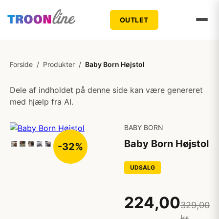
OUTLET
Forside
/
Produkter
/
Baby Born Højstol
Dele af indholdet på denne side kan være genereret
med hjælp fra AI.
BABY BORN
Baby Born Højstol
-32%
UDSALG
224,00
329,00
kr