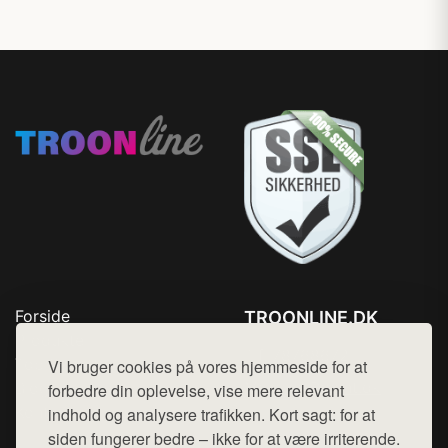
Forside
TROONLINE.DK
Produkter
Tlf. 78768672
Top Rabatter
Vi bruger cookies på vores hjemmeside for at
Mail:
hej@want.dk
Blog
forbedre din oplevelse, vise mere relevant
Kontakt
indhold og analysere trafikken. Kort sagt: for at
Cookie- og privatlivspolitik
siden fungerer bedre – ikke for at være irriterende.