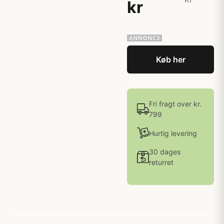
kr
Køb her
Fri fragt over kr.
799
Hurtig levering
30 dages
returret