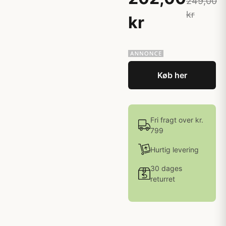
249,00
kr
kr
Køb her
Fri fragt over kr.
799
Hurtig levering
30 dages
returret