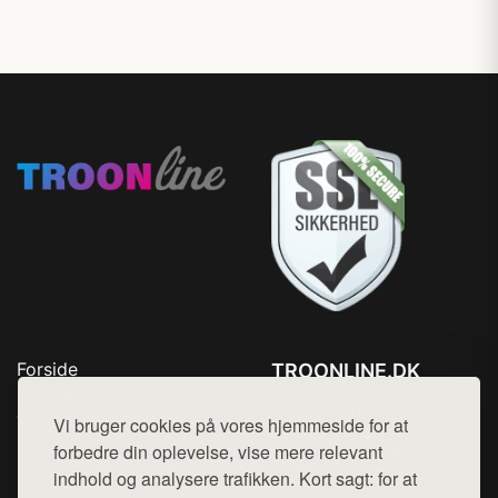
Forside
TROONLINE.DK
Produkter
Tlf. 78768672
Top Rabatter
Vi bruger cookies på vores hjemmeside for at
Mail:
hej@want.dk
Blog
forbedre din oplevelse, vise mere relevant
Kontakt
indhold og analysere trafikken. Kort sagt: for at
Cookie- og privatlivspolitik