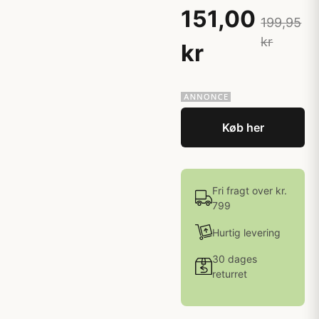
151,00
199,95
kr
kr
Køb her
Fri fragt over kr.
799
Hurtig levering
30 dages
returret