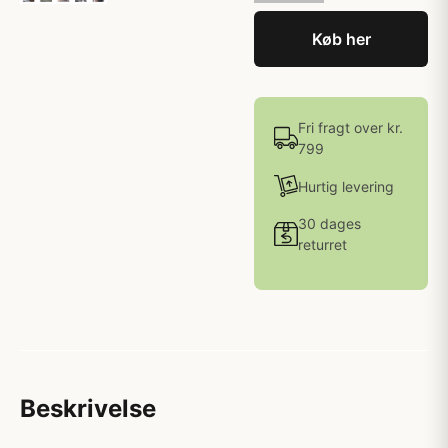
Køb her
Fri fragt over kr.
799
Hurtig levering
30 dages
returret
Beskrivelse