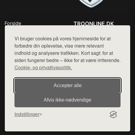
Forside
TROONLINE.DK
Produkter
Tlf. 78768672
Top Rabatter
Vi bruger cookies på vores hjemmeside for at
Mail:
hej@want.dk
Blog
forbedre din oplevelse, vise mere relevant
Kontakt
indhold og analysere trafikken. Kort sagt: for at
Cookie- og privatlivspolitik
siden fungerer bedre – ikke for at være irriterende.
Cookie- og privatlivspolitik.
Denne side er en del af want.dk, der udgiver en række
Accepter alle
hjemmesider med præsentation af forskellige produkter fra
diverse webshops. Der sælges ikke varer fra denne side - vi
Afvis ikke‑nødvendige
henviser til de shops, som sælger varen. Vi har heller ikke
varerne på lager.
Indstillinger
© 2026 troonline.dk. Alle rettigheder forbeholdes.