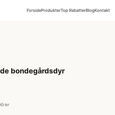
Forside
Produkter
Top Rabatter
Blog
Kontakt
øde bondegårdsdyr
00 kr