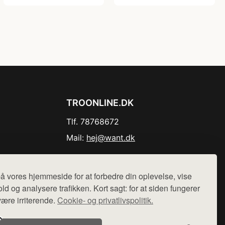
TROONLINE.DK
Tlf. 78768672
Mail:
hej@want.dk
Cookie- og privatlivspolitik
å vores hjemmeside for at forbedre din oplevelse, vise
ld og analysere trafikken. Kort sagt: for at siden fungerer
være irriterende.
Cookie- og privatlivspolitik.
r sælges ikke varer fra denne side - vi henviser til de shops,