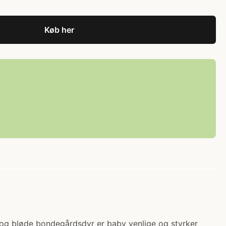
Køb her
e og bløde bondegårdsdyr er baby venlige og styrker