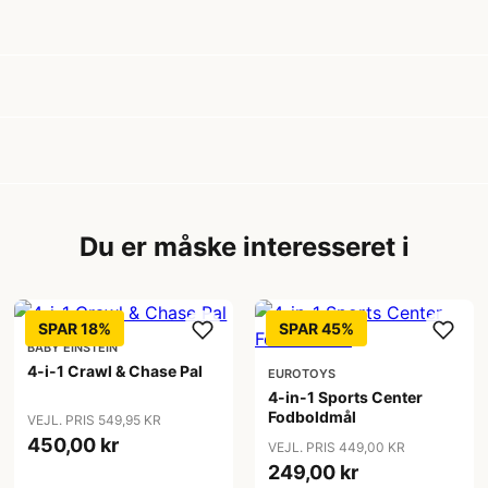
Du er måske interesseret i
SPAR 18%
SPAR 45%
BABY EINSTEIN
4-i-1 Crawl & Chase Pal
EUROTOYS
4-in-1 Sports Center
Fodboldmål
VEJL. PRIS 549,95 KR
450,00 kr
VEJL. PRIS 449,00 KR
249,00 kr