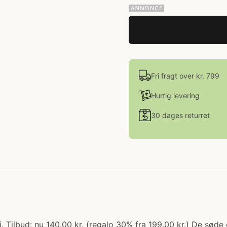
Fri fragt over kr. 799
Hurtig levering
30 dages returret
 Tilbud: nu 140.00 kr. (regalo 30% fra 199.00 kr.) De sød