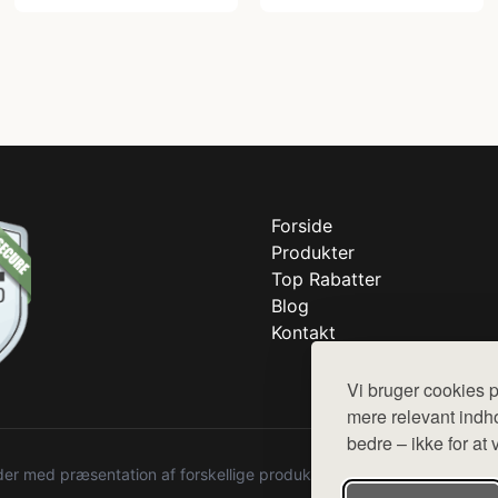
Forside
Produkter
Top Rabatter
Blog
Kontakt
Vi bruger cookies p
mere relevant indho
bedre – ikke for at 
r med præsentation af forskellige produkter fra diverse webshops. De