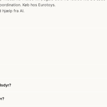
oordination. Køb hos Eurotoys.
 hjælp fra AI.
dsdyr?
yr?