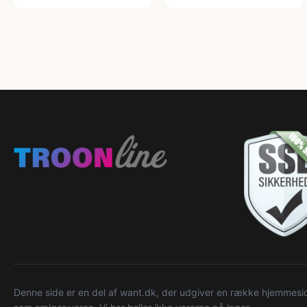
Denne side er en del af want.dk, der udgiver en række hjemmeside