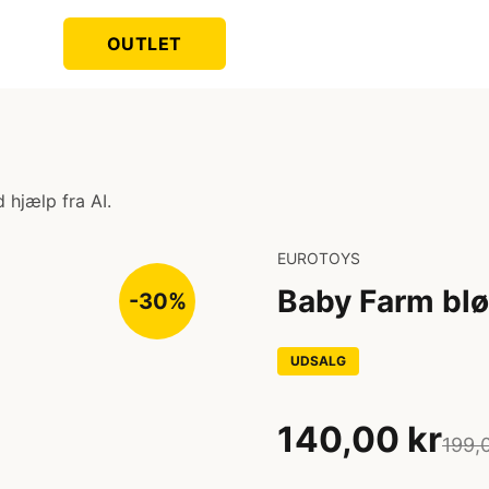
OUTLET
 hjælp fra AI.
EUROTOYS
Baby Farm bl
-30%
UDSALG
140,00 kr
199,