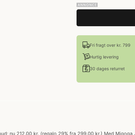
Fri fragt over kr. 799
Hurtig levering
30 dages returret
ilbud: nu 212.00 kr. (regalo 29% fra 299.00 kr.) Med Migog