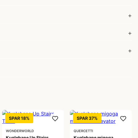
SPAR 18%
SPAR 37%
WONDERWORLD
QUERCETTI
Kuglebane Up Stairs
Kuglebane migoga