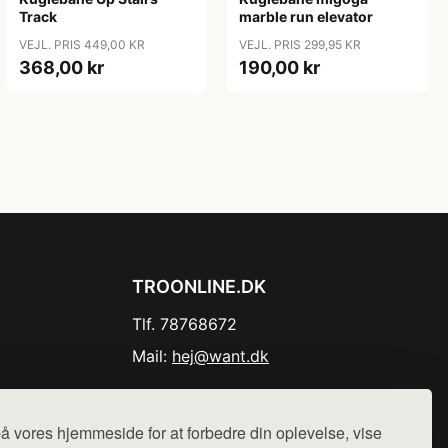
Track
marble run elevator
VEJL. PRIS 449,00 KR
VEJL. PRIS 299,95 KR
368,00 kr
190,00 kr
TROONLINE.DK
Tlf. 78768672
Mail:
hej@want.dk
Cookie- og privatlivspolitik
å vores hjemmeside for at forbedre din oplevelse, vise