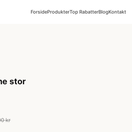
Forside
Produkter
Top Rabatter
Blog
Kontakt
e stor
0 kr