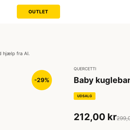
OUTLET
 hjælp fra AI.
QUERCETTI
Baby kugleban
-29%
UDSALG
212,00 kr
299,0