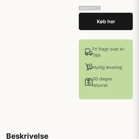
Køb her
Fri fragt over kr.
799
Hurtig levering
30 dages
returret
Beskrivelse