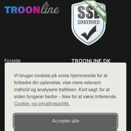
Forside
TROONLINE.DK
Produkter
Tlf. 78768672
Top Rabatter
Vi bruger cookies på vores hjemmeside for at
Mail:
hej@want.dk
Blog
forbedre din oplevelse, vise mere relevant
Kontakt
indhold og analysere trafikken. Kort sagt: for at
Cookie- og privatlivspolitik
siden fungerer bedre – ikke for at være irriterende.
Cookie- og privatlivspolitik.
Denne side er en del af want.dk, der udgiver en række
Accepter alle
hjemmesider med præsentation af forskellige produkter fra