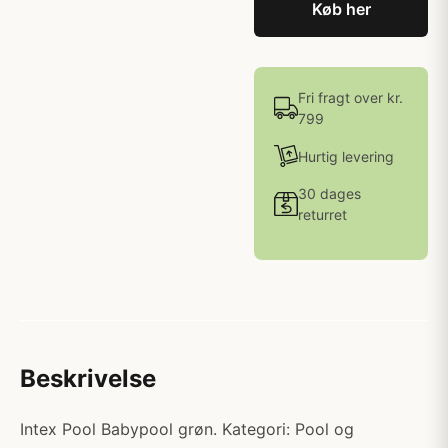
Køb her
Fri fragt over kr.
799
Hurtig levering
30 dages
returret
Beskrivelse
Intex Pool Babypool grøn. Kategori: Pool og