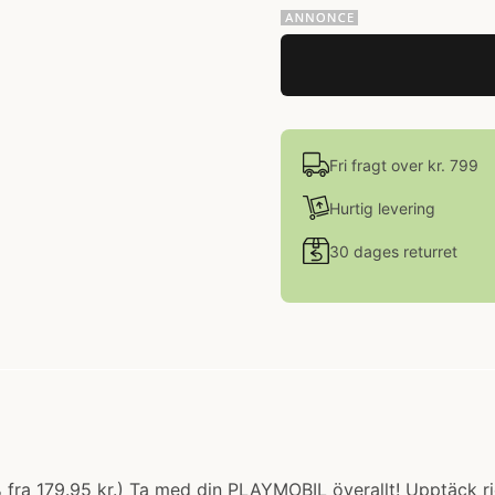
Fri fragt over kr. 799
Hurtig levering
30 dages returret
% fra 179.95 kr.) Ta med din PLAYMOBIL överallt! Upptäck r