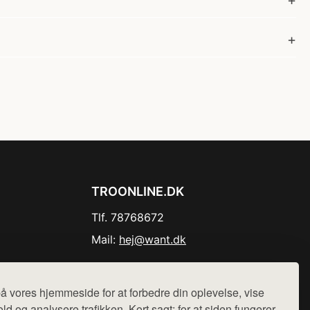
TROONLINE.DK
Tlf. 78768672
Mail:
hej@want.dk
Cookie- og privatlivspolitik
å vores hjemmeside for at forbedre din oplevelse, vise
ld og analysere trafikken. Kort sagt: for at siden fungerer