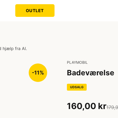
OUTLET
 hjælp fra AI.
PLAYMOBIL
Badeværelse
-11%
UDSALG
160,00 kr
179,9