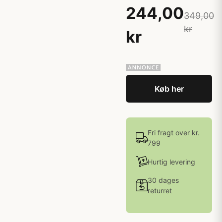
244,00
349,00
kr
kr
Køb her
Fri fragt over kr.
799
Hurtig levering
30 dages
returret