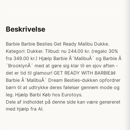
Beskrivelse
Barbie Barbie Besties Get Ready Malibu Dukke.
Kategori: Dukker. Tilbud: nu 244.00 kr. (regalo 30%
fra 349.00 kr.) Hjælp Barbie Â´MalibuÂ´ og Barbie Â
´BrooklynÂ´ med at gøre sig klar til en sjov aften -
det er tid til glamour! GET READY WITH BARBIEâ¢
Barbie Â´MalibuÂ´ Dream Besties-dukken opfordrer
børn til at udtrykke deres følelser gennem mode og
leg. Hjælp Barbi Køb hos Eurotoys.
Dele af indholdet på denne side kan være genereret
med hjælp fra AI.