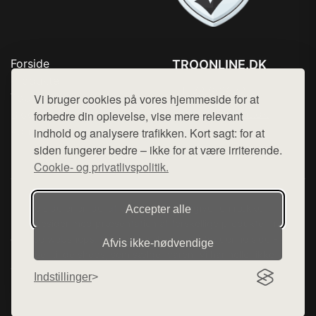
Forside
TROONLINE.DK
Produkter
Tlf. 78768672
Top Rabatter
Vi bruger cookies på vores hjemmeside for at
Mail:
hej@want.dk
Blog
forbedre din oplevelse, vise mere relevant
Kontakt
indhold og analysere trafikken. Kort sagt: for at
Cookie- og privatlivspolitik
siden fungerer bedre – ikke for at være irriterende.
Cookie- og privatlivspolitik.
Denne side er en del af want.dk, der udgiver en række
Accepter alle
hjemmesider med præsentation af forskellige produkter fra
diverse webshops. Der sælges ikke varer fra denne side - vi
Afvis ikke‑nødvendige
henviser til de shops, som sælger varen. Vi har heller ikke
varerne på lager.
Indstillinger
© 2026 troonline.dk. Alle rettigheder forbeholdes.