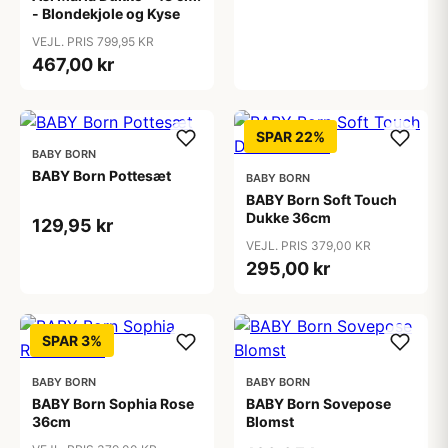
- Blondekjole og Kyse
VEJL. PRIS 799,95 KR
467,00 kr
SPAR 22%
BABY BORN
BABY Born Pottesæt
BABY BORN
BABY Born Soft Touch
Dukke 36cm
129,95 kr
VEJL. PRIS 379,00 KR
295,00 kr
SPAR 3%
BABY BORN
BABY BORN
BABY Born Sophia Rose
BABY Born Sovepose
36cm
Blomst