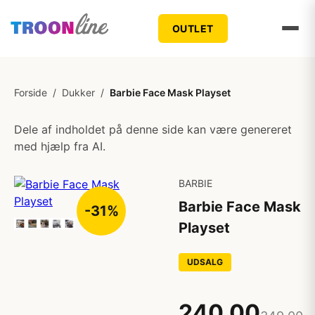
OUTLET
Forside
/
Dukker
/
Barbie Face Mask Playset
Dele af indholdet på denne side kan være genereret
med hjælp fra AI.
BARBIE
Barbie Face Mask
-31%
Playset
UDSALG
240,00