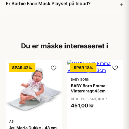
Er Barbie Face Mask Playset på tilbud?
Du er måske interesseret i
SPAR 42%
SPAR 18%
BABY BORN
BABY Born Emma
Vinterdragt 43cm
VEJL. PRIS 549,00 KR
451,00 kr
ASI
Asi Maria Dukke - 43 cm.