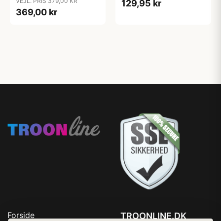
VEJL. PRIS 379,00 KR
129,95 kr
369,00 kr
Forside
TROONLINE.DK