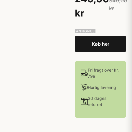
349,00
kr
kr
Køb her
Fri fragt over kr.
799
Hurtig levering
30 dages
returret