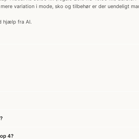
mere variation i mode, sko og tilbehør er der uendeligt man
 hjælp fra AI.
4?
Top 4?