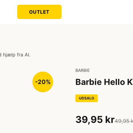
OUTLET
 hjælp fra AI.
BARBIE
Barbie Hello K
-20%
UDSALG
39,95 kr
49,95 