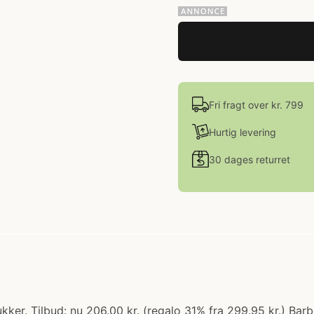
Fri fragt over kr. 799
Hurtig levering
30 dages returret
ker. Tilbud: nu 206.00 kr. (regalo 31% fra 299.95 kr.) Barb