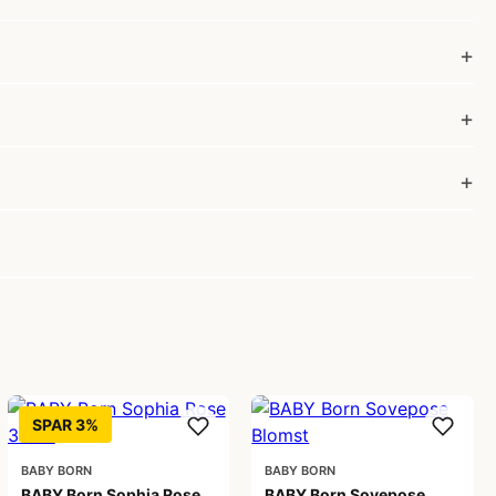
SPAR 3%
BABY BORN
BABY BORN
BABY Born Sophia Rose
BABY Born Sovepose