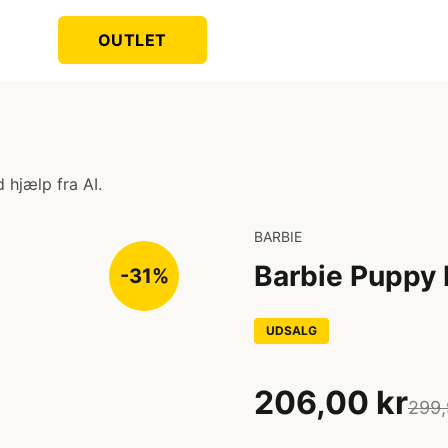
OUTLET
 hjælp fra AI.
BARBIE
Barbie Puppy 
-31%
UDSALG
206,00 kr
299,