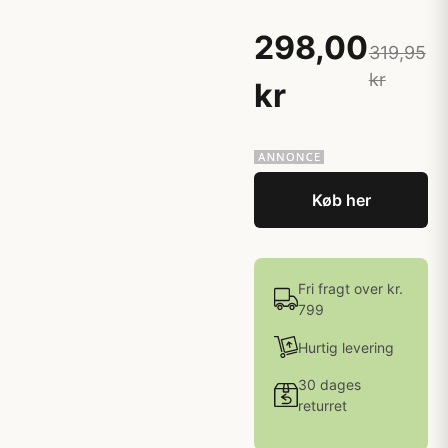
298,00
319,95
kr
kr
Køb her
Fri fragt over kr.
799
Hurtig levering
30 dages
returret