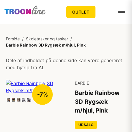
OUTLET
Forside
/
Skoletasker og tasker
/
Barbie Rainbow 3D Rygsæk m/hjul, Pink
Dele af indholdet på denne side kan være genereret
med hjælp fra AI.
BARBIE
Barbie Rainbow
-7%
3D Rygsæk
m/hjul, Pink
UDSALG