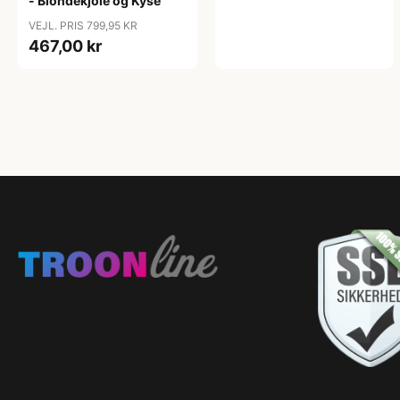
- Blondekjole og Kyse
VEJL. PRIS 799,95 KR
467,00 kr