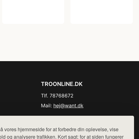
TROONLINE.DK
Tlf. 78768672
Mail:
hej@want.dk
Cookie- og privatlivspolitik
å vores hjemmeside for at forbedre din oplevelse, vise
ld og analysere trafikken. Kort sagt: for at siden fungerer