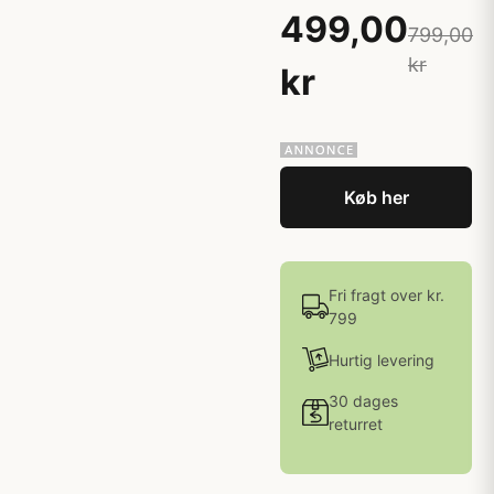
499,00
799,00
kr
kr
Køb her
Fri fragt over kr.
799
Hurtig levering
30 dages
returret