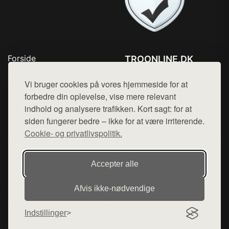
Forside
TROONLINE.DK
Produkter
Tlf. 78768672
Top Rabatter
Vi bruger cookies på vores hjemmeside for at
Mail:
hej@want.dk
Blog
forbedre din oplevelse, vise mere relevant
Kontakt
indhold og analysere trafikken. Kort sagt: for at
Cookie- og privatlivspolitik
siden fungerer bedre – ikke for at være irriterende.
Cookie- og privatlivspolitik.
Denne side er en del af want.dk, der udgiver en række
Accepter alle
hjemmesider med præsentation af forskellige produkter fra
diverse webshops. Der sælges ikke varer fra denne side - vi
Afvis ikke‑nødvendige
henviser til de shops, som sælger varen. Vi har heller ikke
varerne på lager.
Indstillinger