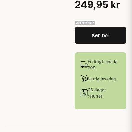
249,95 kr
Køb her
Fri fragt over kr.
799
Hurtig levering
30 dages
returret