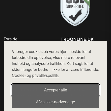
Forside
TROONLINE.DK
Produkter
Tlf. 78768672
Top Rabatter
Vi bruger cookies på vores hjemmeside for at
Mail:
hej@want.dk
Blog
forbedre din oplevelse, vise mere relevant
Kontakt
indhold og analysere trafikken. Kort sagt: for at
Cookie- og privatlivspolitik
siden fungerer bedre – ikke for at være irriterende.
Cookie- og privatlivspolitik.
Denne side er en del af want.dk, der udgiver en række
Accepter alle
hjemmesider med præsentation af forskellige produkter fra
diverse webshops. Der sælges ikke varer fra denne side - vi
Afvis ikke‑nødvendige
henviser til de shops, som sælger varen. Vi har heller ikke