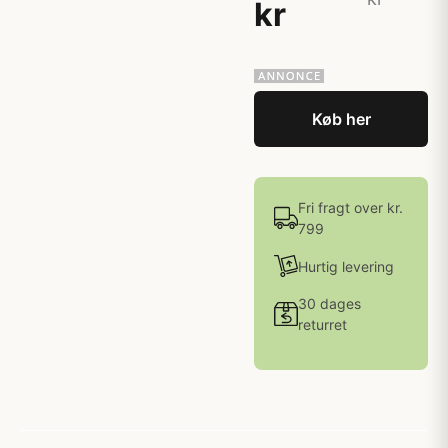
kr
Køb her
Fri fragt over kr.
799
Hurtig levering
30 dages
returret