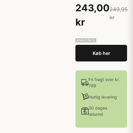
243,00
249,95
kr
kr
Køb her
Fri fragt over kr.
799
Hurtig levering
30 dages
returret