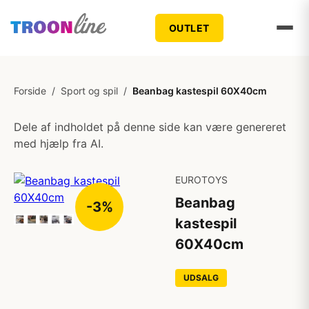
OUTLET
Forside
/
Sport og spil
/
Beanbag kastespil 60X40cm
Dele af indholdet på denne side kan være genereret
med hjælp fra AI.
EUROTOYS
Beanbag
-3%
kastespil
60X40cm
UDSALG