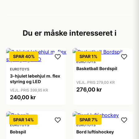
Du er måske interesseret i
SPAR 40%
SPAR 1%
EUROTOYS
Basketball Bordspil
EUROTOYS
3-hjulet løbehjul m. flex
styring og LED
VEJL. PRIS 279,00 KR
276,00 kr
VEJL. PRIS 399,95 KR
240,00 kr
SPAR 14%
SPAR 7%
EUROTOYS
EUROTOYS
Bobspil
Bord luftishockey