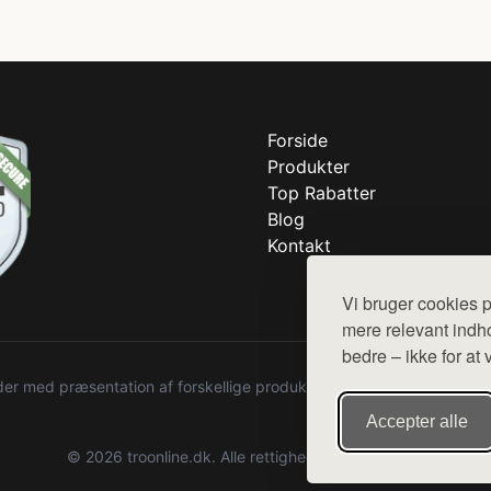
Forside
Produkter
Top Rabatter
Blog
Kontakt
Vi bruger cookies p
mere relevant indho
bedre – ikke for at 
r med præsentation af forskellige produkter fra diverse webshops. De
Accepter alle
© 2026 troonline.dk. Alle rettigheder forbeholdes.