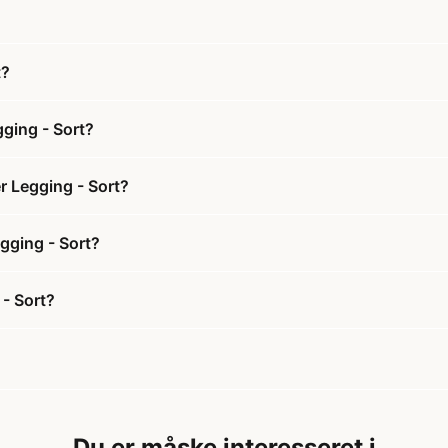
t?
gging - Sort?
r Legging - Sort?
egging - Sort?
 - Sort?
Du er måske interesseret i