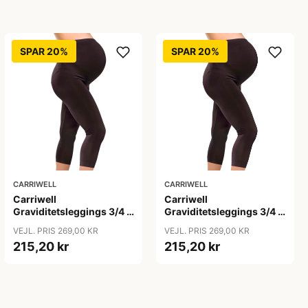
SPAR 20%
SPAR 20%
CARRIWELL
CARRIWELL
Carriwell
Carriwell
Graviditetsleggings 3/4 -
Graviditetsleggings 3/4 -
sort
sort
VEJL. PRIS 269,00 KR
VEJL. PRIS 269,00 KR
215,20 kr
215,20 kr