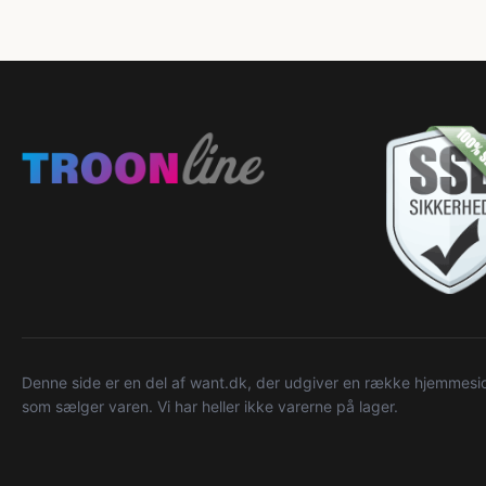
Denne side er en del af want.dk, der udgiver en række hjemmeside
som sælger varen. Vi har heller ikke varerne på lager.