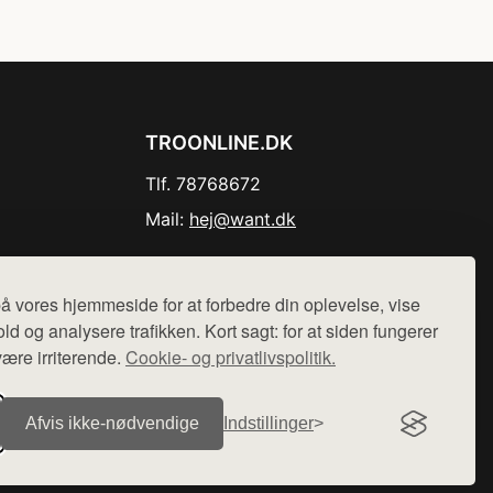
TROONLINE.DK
Tlf. 78768672
Mail:
hej@want.dk
Cookie- og privatlivspolitik
å vores hjemmeside for at forbedre din oplevelse, vise
ld og analysere trafikken. Kort sagt: for at siden fungerer
være irriterende.
Cookie- og privatlivspolitik.
r sælges ikke varer fra denne side - vi henviser til de shops,
Afvis ikke‑nødvendige
Indstillinger