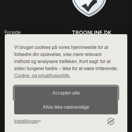
Forside
TROONLINE.DK
Produkter
Tlf. 78768672
Top Rabatter
Vi bruger cookies på vores hjemmeside for at
Mail:
hej@want.dk
Blog
forbedre din oplevelse, vise mere relevant
Kontakt
indhold og analysere trafikken. Kort sagt: for at
Cookie- og privatlivspolitik
siden fungerer bedre – ikke for at være irriterende.
Cookie- og privatlivspolitik.
Denne side er en del af want.dk, der udgiver en række
Accepter alle
hjemmesider med præsentation af forskellige produkter fra
diverse webshops. Der sælges ikke varer fra denne side - vi
Afvis ikke‑nødvendige
henviser til de shops, som sælger varen. Vi har heller ikke
varerne på lager.
Indstillinger
© 2026 troonline.dk. Alle rettigheder forbeholdes.