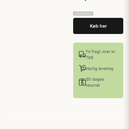
Køb her
Fri fragt over kr.
799
Hurtig levering
30 dages
returret