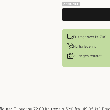
Fri fragt over kr. 799
Hurtig levering
30 dages returret
igurer. Tilbud: nu 72.00 kr. (regalo 52% fra 149.95 kr.) Br