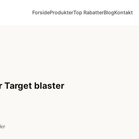
Forside
Produkter
Top Rabatter
Blog
Kontakt
 Target blaster
kr