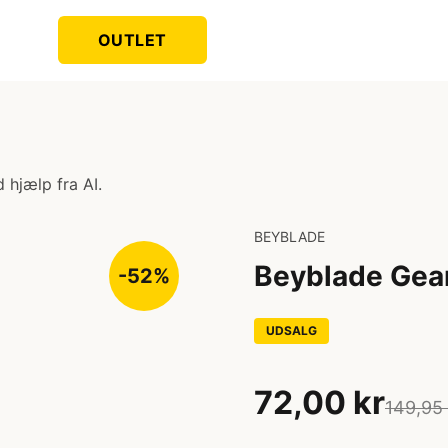
OUTLET
 hjælp fra AI.
BEYBLADE
Beyblade Gear
-52%
UDSALG
72,00 kr
149,95 