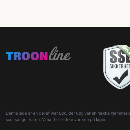
Denne side er en del af want.dk, der udgiver en række hjemmeside
som sælger varen. Vi har heller ikke varerne på lager.