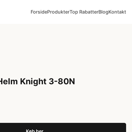
Forside
Produkter
Top Rabatter
Blog
Kontakt
 Helm Knight 3-80N
Køb her