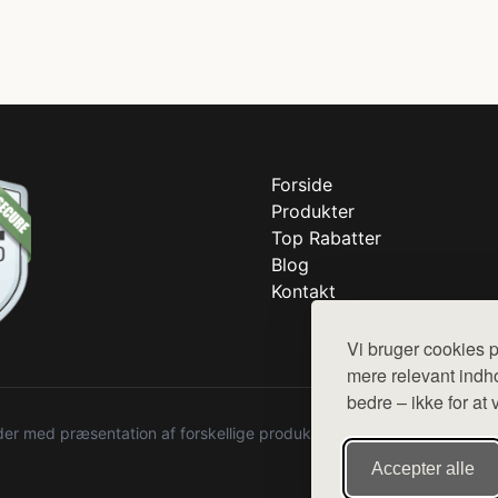
Forside
Produkter
Top Rabatter
Blog
Kontakt
Vi bruger cookies p
mere relevant indho
bedre – ikke for at 
r med præsentation af forskellige produkter fra diverse webshops. De
Accepter alle