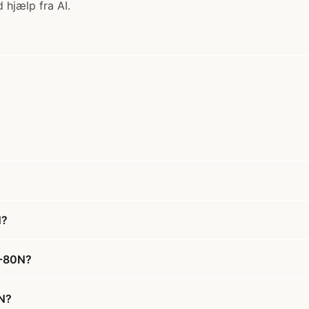
 hjælp fra AI.
N?
3-80N?
0N?