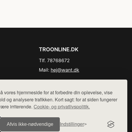
TROONLINE.DK
Tlf. 78768672
Mail:
hej@want.dk
Cookie- og privatlivspolitik
å vores hjemmeside for at forbedre din oplevelse, vise
ld og analysere trafikken. Kort sagt: for at siden fungerer
være irriterende.
Cookie- og privatlivspolitik.
r sælges ikke varer fra denne side - vi henviser til de shops,
Afvis ikke‑nødvendige
Indstillinger