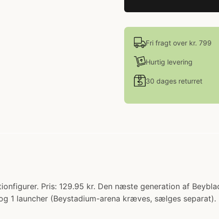
Fri fragt over kr. 799
Hurtig levering
30 dages returret
onfigurer. Pris: 129.95 kr. Den næste generation af Beybl
 og 1 launcher (Beystadium-arena kræves, sælges separat)