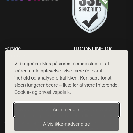
Forside
TROONLINE.DK
Produkter
Tlf. 78768672
Top Rabatter
Vi bruger cookies på vores hjemmeside for at
Mail:
hej@want.dk
Blog
forbedre din oplevelse, vise mere relevant
Kontakt
indhold og analysere trafikken. Kort sagt: for at
Cookie- og privatlivspolitik
siden fungerer bedre – ikke for at være irriterende.
Cookie- og privatlivspolitik.
Denne side er en del af want.dk, der udgiver en række
Accepter alle
hjemmesider med præsentation af forskellige produkter fra
diverse webshops. Der sælges ikke varer fra denne side - vi
Afvis ikke‑nødvendige
henviser til de shops, som sælger varen. Vi har heller ikke