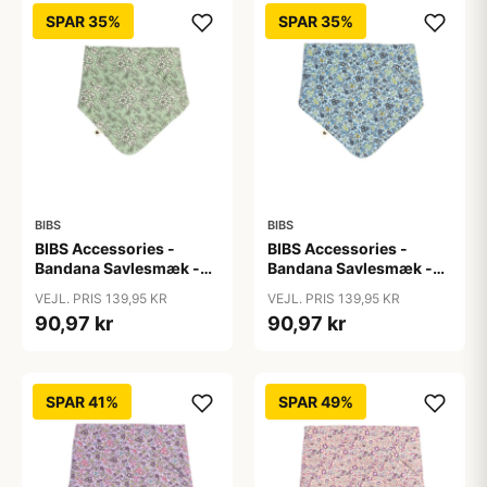
SPAR 35%
SPAR 35%
BIBS
BIBS
BIBS Accessories -
BIBS Accessories -
Bandana Savlesmæk -
Bandana Savlesmæk -
Liberty - Capel/Sage
Liberty - Chamomille
VEJL. PRIS 139,95 KR
VEJL. PRIS 139,95 KR
Lawn/Baby Blue
90,97 kr
90,97 kr
SPAR 41%
SPAR 49%