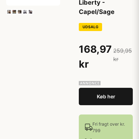
Liberty -
Capel/Sage
UDSALG
168,97
259,95
kr
kr
Køb her
Fri fragt over kr.
799