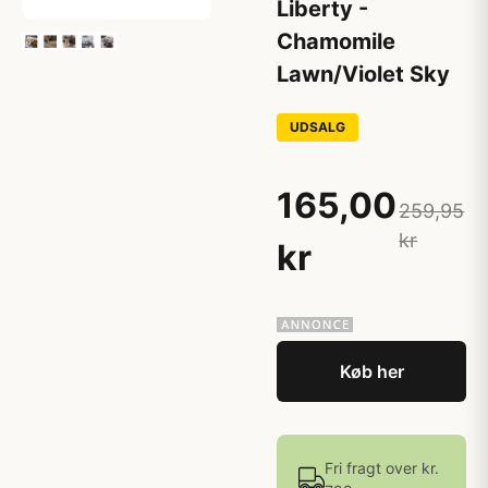
Liberty -
Chamomile
Lawn/Violet Sky
UDSALG
165,00
259,95
kr
kr
Køb her
Fri fragt over kr.