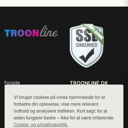
Forside
TROONLINE.DK
Produkter
Tlf. 78768672
Top Rabatter
Vi bruger cookies på vores hjemmeside for at
Mail:
hej@want.dk
Blog
forbedre din oplevelse, vise mere relevant
Kontakt
indhold og analysere trafikken. Kort sagt: for at
Cookie- og privatlivspolitik
siden fungerer bedre – ikke for at være irriterende.
Cookie- og privatlivspolitik.