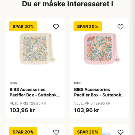
Du er måske interesseret i
SPAR 20%
SPAR 20%
BIBS
BIBS
BIBS Accessories
BIBS Accessories
Pacifier Box - Sutteboks
Pacifier Box - Sutteboks
- Liberty - Chloe
- Liberty - Oscar
VEJL. PRIS 129,95 KR
VEJL. PRIS 129,95 KR
Meadow/Ivory
Meadow/Blossom
103,96 kr
103,96 kr
SPAR 20%
SPAR 20%