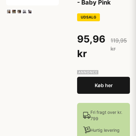
- Baby Pink
UDSALG
95,96
119,95
kr
kr
Køb her
Fri fragt over kr.
799
Hurtig levering