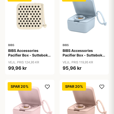
BIBS
BIBS
BIBS Accessories
BIBS Accessories
Pacifier Box - Sutteboks
Pacifier Box - Sutteboks
- Polka Studio -
m. Plads til 3 Sutter -
VEJL. PRIS 124,95 KR
VEJL. PRIS 119,95 KR
Ivory/Black
Baby Blue
99,96 kr
95,96 kr
SPAR 20%
SPAR 20%