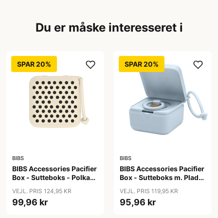
Du er måske interesseret i
SPAR 20%
SPAR 20%
BIBS
BIBS
BIBS Accessories Pacifier
BIBS Accessories Pacifier
Box - Sutteboks - Polka
Box - Sutteboks m. Plads
Studio - Ivory/Black
til 3 Sutter - Baby Blue
VEJL. PRIS 124,95 KR
VEJL. PRIS 119,95 KR
99,96 kr
95,96 kr