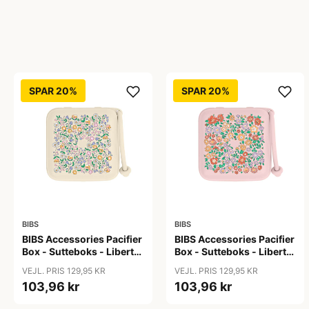
SPAR 20%
SPAR 20%
BIBS
BIBS
BIBS Accessories Pacifier
BIBS Accessories Pacifier
Box - Sutteboks - Liberty
Box - Sutteboks - Liberty
- Chloe Meadow/Ivory
- Oscar
VEJL. PRIS 129,95 KR
VEJL. PRIS 129,95 KR
Meadow/Blossom
103,96 kr
103,96 kr