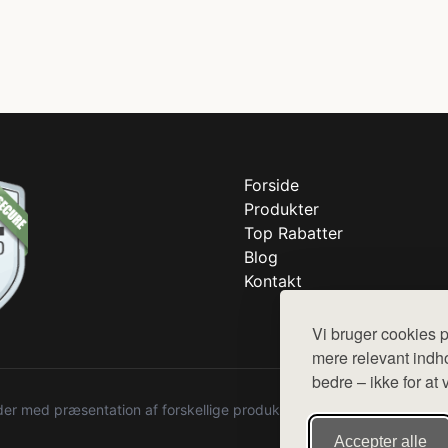
Forside
Produkter
Top Rabatter
Blog
Kontakt
Vi bruger cookies p
mere relevant indho
bedre – ikke for at 
r med præsentation af forskellige produkter fra diverse webshops. De
Accepter alle