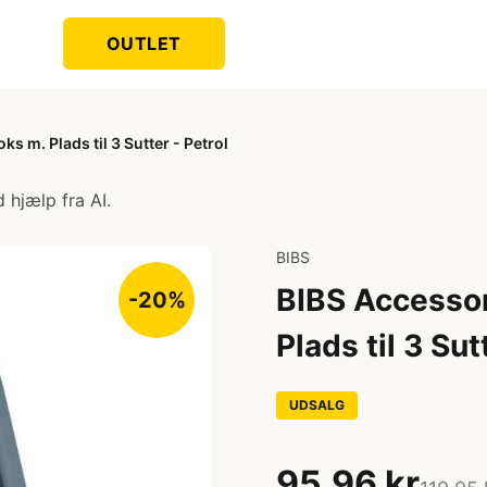
OUTLET
s m. Plads til 3 Sutter - Petrol
 hjælp fra AI.
BIBS
BIBS Accessor
-20%
Plads til 3 Sut
UDSALG
95,96 kr