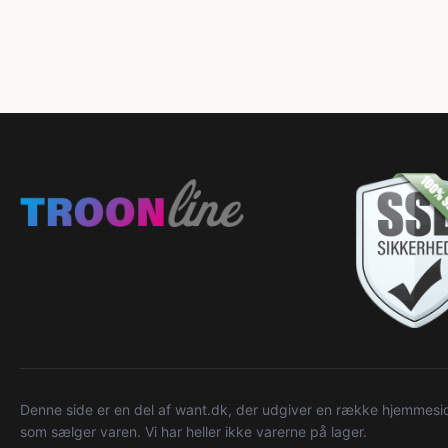
Denne side er en del af want.dk, der udgiver en række hjemmeside
som sælger varen. Vi har heller ikke varerne på lager.