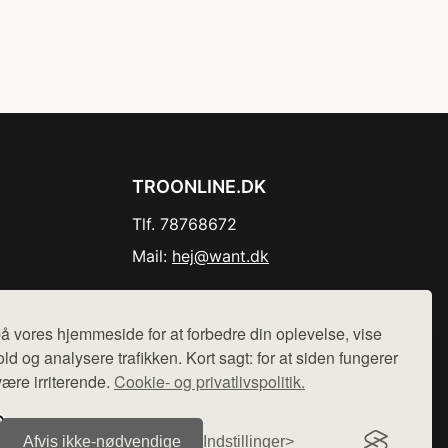
TROONLINE.DK
Tlf. 78768672
Mail:
hej@want.dk
Cookie- og privatlivspolitik
å vores hjemmeside for at forbedre din oplevelse, vise
ld og analysere trafikken. Kort sagt: for at siden fungerer
være irriterende.
Cookie- og privatlivspolitik.
r sælges ikke varer fra denne side - vi henviser til de shops,
Afvis ikke‑nødvendige
Indstillinger