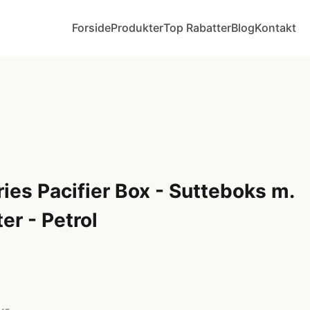
Forside
Produkter
Top Rabatter
Blog
Kontakt
ies Pacifier Box - Sutteboks m.
ter - Petrol