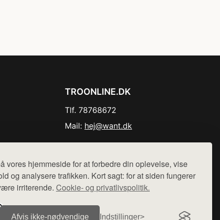
TROONLINE.DK
Tlf. 78768672
Mail:
hej@want.dk
Cookie- og privatlivspolitik
å vores hjemmeside for at forbedre din oplevelse, vise
ld og analysere trafikken. Kort sagt: for at siden fungerer
være irriterende.
Cookie- og privatlivspolitik.
r sælges ikke varer fra denne side - vi henviser til de shops,
Afvis ikke‑nødvendige
Indstillinger