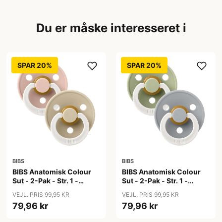
Du er måske interesseret i
SPAR 20%
SPAR 20%
BIBS
BIBS
BIBS Anatomisk Colour
BIBS Anatomisk Colour
Sut - 2-Pak - Str. 1 -
Sut - 2-Pak - Str. 1 -
Naturgummi - GLOW -
Naturgummi - GLOW -
VEJL. PRIS 99,95 KR
VEJL. PRIS 99,95 KR
Blush/Vanilla
Sage/Cloud
79,96 kr
79,96 kr