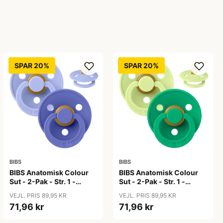
SPAR 20%
SPAR 20%
BIBS
BIBS
BIBS Anatomisk Colour
BIBS Anatomisk Colour
Sut - 2-Pak - Str. 1 -
Sut - 2-Pak - Str. 1 -
Naturgummi -
Naturgummi -
VEJL. PRIS 89,95 KR
VEJL. PRIS 89,95 KR
Hush/Grape
Matcha/Cactus
71,96 kr
71,96 kr