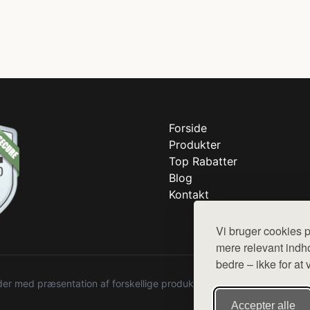
Forside
Produkter
Top Rabatter
Blog
Kontakt
Vi bruger cookies p
mere relevant indho
bedre – ikke for at 
r med præsentation af forskellige produkter fra diverse webshops. De
Accepter alle