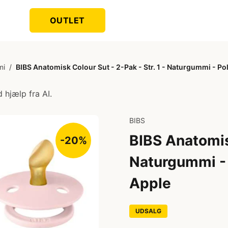
OUTLET
mi
/
BIBS Anatomisk Colour Sut - 2-Pak - Str. 1 - Naturgummi - P
 hjælp fra AI.
BIBS
BIBS Anatomisk
-20%
Naturgummi -
Apple
UDSALG