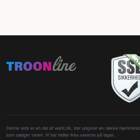
Denne side er en del af want.dk, der udgiver en række hjemmeside
som sælger varen. Vi har heller ikke varerne på lager.