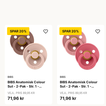
SPAR 20%
SPAR 20%
BIBS
BIBS
BIBS Anatomisk Colour
BIBS Anatomisk Colour
Sut - 2-Pak - Str. 1 -
Sut - 2-Pak - Str. 1 -
Naturgummi -
Naturgummi - Dusty
VEJL. PRIS 89,95 KR
VEJL. PRIS 89,95 KR
Blush/Woodchuck
Pink/Coral
71,96 kr
71,96 kr