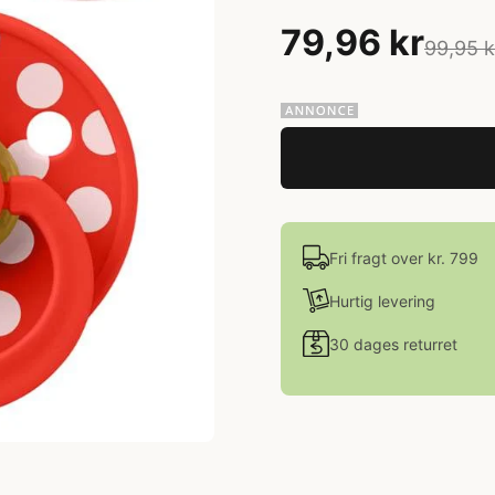
79,96 kr
99,95 k
Fri fragt over kr. 799
Hurtig levering
30 dages returret